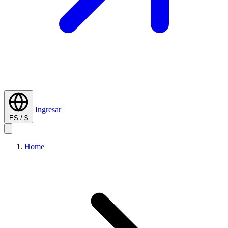
Ingresar
ES / $
Home