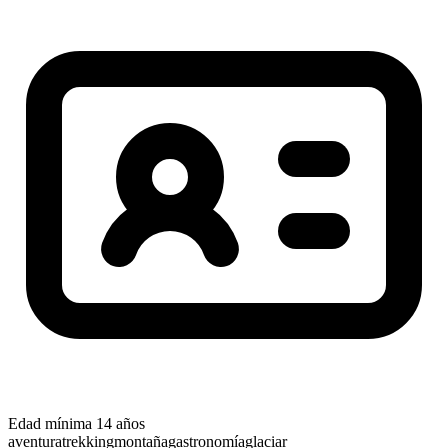
Edad mínima
14 años
aventura
trekking
montaña
gastronomía
glaciar