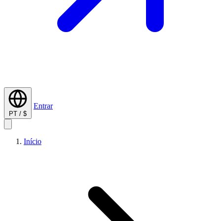
Entrar
PT / $
Início