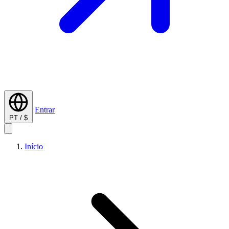
Entrar
PT / $
Início